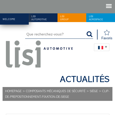
LISI
LISI
LISI
WELCOME
AUTOMOTIVE
GROUP
AEROSPACE
Favoris
ACTUALITÉS
HOMEPAGE
>
COMPOSANTS MÉCANIQUES DE SÉCURITÉ
>
SIÈGE
>
CLIP-
DE-PREPOSITIONNEMENT-FIXATION-DE-SIEGE