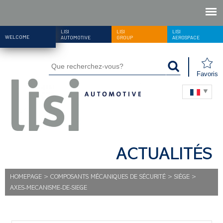
LISI
LISI
LISI
WELCOME
AUTOMOTIVE
GROUP
AEROSPACE
Favoris
ACTUALITÉS
HOMEPAGE
>
COMPOSANTS MÉCANIQUES DE SÉCURITÉ
>
SIÈGE
>
AXES-MECANISME-DE-SIEGE