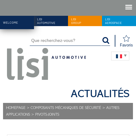
LISI
LISI
LISI
WELCOME
AUTOMOTIVE
GROUP
AEROSPACE
Favoris
ACTUALITÉS
HOMEPAGE
>
COMPOSANTS MÉCANIQUES DE SÉCURITÉ
>
AUTRES
APPLICATIONS
>
PIVOTS-JOINTS