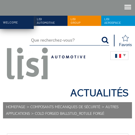
LISI
LISI
LISI
WELCOME
AUTOMOTIVE
GROUP
AEROSPACE
Favoris
ACTUALITÉS
HOMEPAGE
>
COMPOSANTS MÉCANIQUES DE SÉCURITÉ
>
AUTRES
APPLICATIONS
>
COLD FORGED BALLSTUD_ROTULE FORGÉ