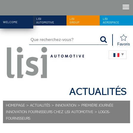
LISI
LISI
LISI
WELCOME
AUTOMOTIVE
GROUP
AEROSPACE
Favoris
ACTUALITÉS
HOMEPAGE
>
ACTUALITÉS
>
INNOVATION
>
PREMIÈRE JOURNÉE
INNOVATION FOURNISSEURS CHEZ LISI AUTOMOTIVE
>
LOGOS-
FOURNISSEURS