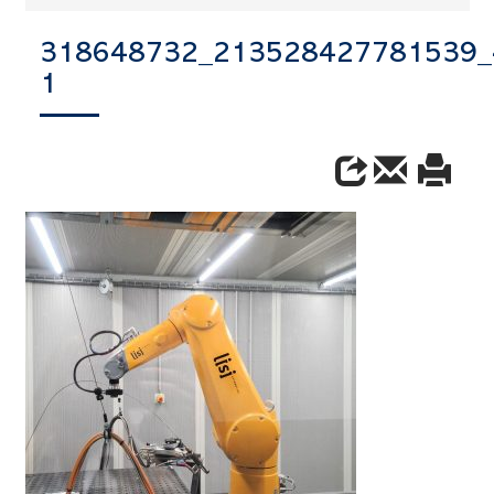
318648732_213528427781539_
1