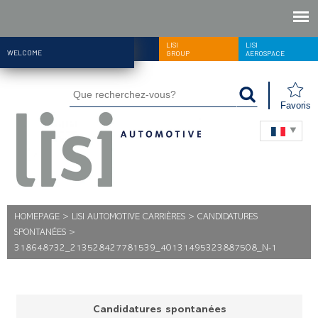
LISI
LISI
LISI
WELCOME
AUTOMOTIVE
GROUP
AEROSPACE
Favoris
HOMEPAGE
>
LISI AUTOMOTIVE CARRIÈRES
>
CANDIDATURES
SPONTANÉES
>
318648732_213528427781539_40131495323887508_N-1
Candidatures spontanées