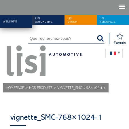
LISI
LISI
LISI
WELCOME
AUTOMOTIVE
GROUP
AEROSPACE
Favoris
HOMEPAGE
>
NOS PRODUITS
>
VIGNETTE_SMC-768×1024-1
vignette_SMC-768×1024-1