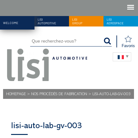
LISI
LISI
LISI
WELCOME
AUTOMOTIVE
GROUP
AEROSPACE
Favoris
HOMEPAGE
>
NOS PROCÉDÉS DE FABRICATION
>
LISI-AUTO-LAB-GV-003
lisi-auto-lab-gv-003