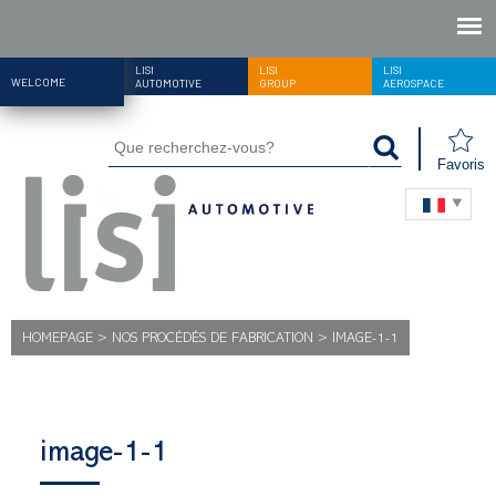
LISI
LISI
LISI
WELCOME
AUTOMOTIVE
GROUP
AEROSPACE
Favoris
HOMEPAGE
>
NOS PROCÉDÉS DE FABRICATION
>
IMAGE-1-1
image-1-1