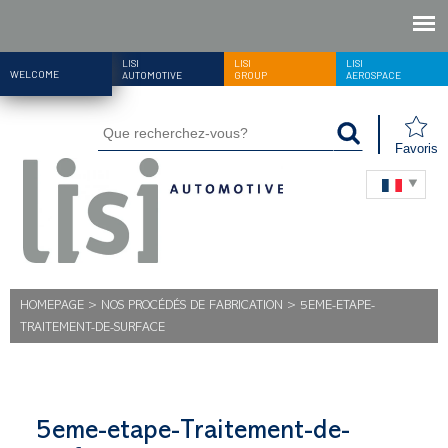
LISI
LISI
LISI
WELCOME
AUTOMOTIVE
GROUP
AEROSPACE
Favoris
HOMEPAGE
>
NOS PROCÉDÉS DE FABRICATION
>
5EME-ETAPE-
TRAITEMENT-DE-SURFACE
5eme-etape-Traitement-de-