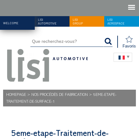
LISI
LISI
LISI
WELCOME
AUTOMOTIVE
GROUP
AEROSPACE
Favoris
HOMEPAGE
>
NOS PROCÉDÉS DE FABRICATION
>
5EME-ETAPE-
TRAITEMENT-DE-SURFACE-1
5eme-etape-Traitement-de-