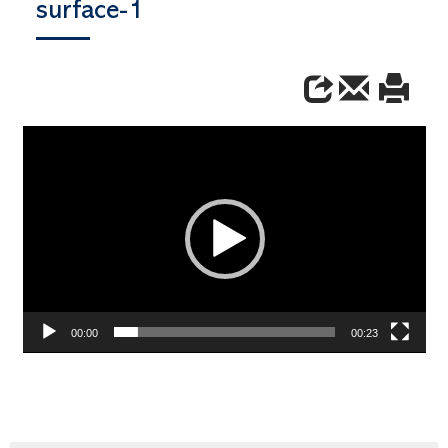
surface-1
Video
Player
00:00
00:23