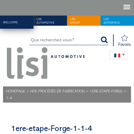
LISI
LISI
LISI
WELCOME
AUTOMOTIVE
GROUP
AEROSPACE
Favoris
HOMEPAGE
>
NOS PROCÉDÉS DE FABRICATION
>
1ERE-ETAPE-FORGE-1-
1-4
1ere-etape-Forge-1-1-4