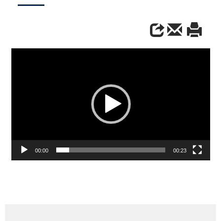
Video
Player
00:00
00:23