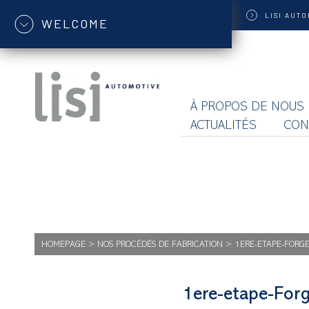
LISI
AUTO
WELCOME
À PROPOS DE NOUS
ACTUALITÉS
CON
HOMEPAGE
>
NOS PROCÉDÉS DE FABRICATION
>
1ERE-ETAPE-FORGE
1ere-etape-For