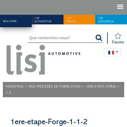
LISI
LISI
LISI
WELCOME
AUTOMOTIVE
GROUP
AEROSPACE
Favoris
HOMEPAGE
>
NOS PROCÉDÉS DE FABRICATION
>
1ERE-ETAPE-FORGE-1-
1-2
1ere-etape-Forge-1-1-2