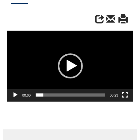
Video
Player
00:00
00:23