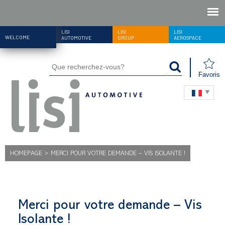
LISI
LISI
LISI
WELCOME
AUTOMOTIVE
GROUP
AEROSPACE
Favoris
HOMEPAGE
>
MERCI POUR VOTRE DEMANDE – VIS ISOLANTE !
Merci pour votre demande – Vis
Isolante !