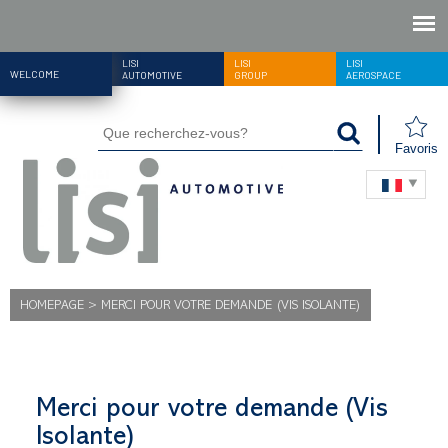
LISI
LISI
LISI
WELCOME
AUTOMOTIVE
GROUP
AEROSPACE
Favoris
HOMEPAGE
>
MERCI POUR VOTRE DEMANDE (VIS ISOLANTE)
Merci pour votre demande (Vis
Isolante)