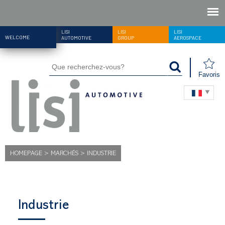
LISI
LISI
LISI
WELCOME
AUTOMOTIVE
GROUP
AEROSPACE
Favoris
HOMEPAGE
>
MARCHÉS
>
INDUSTRIE
Industrie