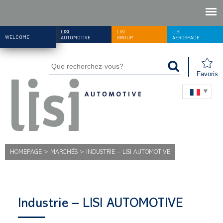
LISI
LISI
LISI
WELCOME
AUTOMOTIVE
GROUP
AEROSPACE
Favoris
HOMEPAGE
>
MARCHÉS
>
INDUSTRIE – LISI AUTOMOTIVE
Industrie – LISI AUTOMOTIVE