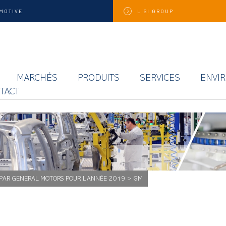
MOTIVE
LISI
GROUP
MARCHÉS
PRODUITS
SERVICES
ENVI
TACT
 PAR GENERAL MOTORS POUR L’ANNÉE 2019
>
GM