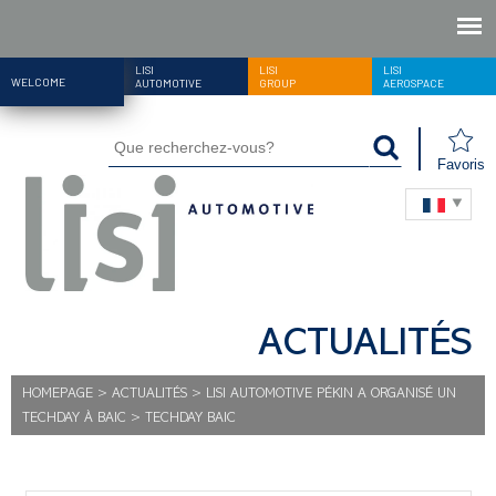
LISI
LISI
LISI
WELCOME
AUTOMOTIVE
GROUP
AEROSPACE
Favoris
ACTUALITÉS
HOMEPAGE
>
ACTUALITÉS
>
LISI AUTOMOTIVE PÉKIN A ORGANISÉ UN
TECHDAY À BAIC
>
TECHDAY BAIC