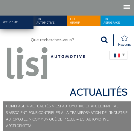
LISI
LISI
LISI
WELCOME
AUTOMOTIVE
GROUP
AEROSPACE
Favoris
ACTUALITÉS
HOMEPAGE
>
ACTUALITÉS
>
LISI AUTOMOTIVE ET ARCELORMITTAL
S’ASSOCIENT POUR CONTRIBUER À LA TRANSFORMATION DE L’INDUSTRIE
AUTOMOBILE
>
COMMUNIQUÉ DE PRESSE – LISI AUTOMOTIVE
ARCELORMITTAL