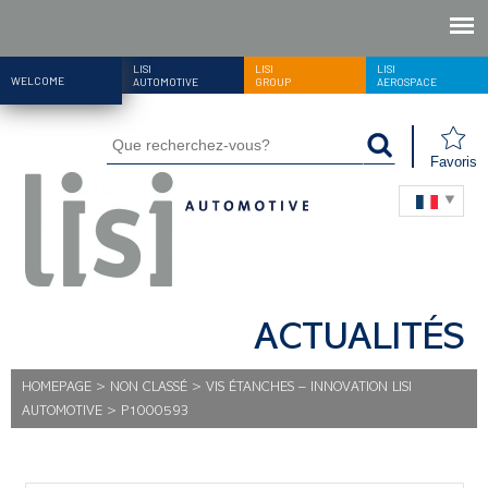
LISI
LISI
LISI
WELCOME
AUTOMOTIVE
GROUP
AEROSPACE
Favoris
ACTUALITÉS
HOMEPAGE
>
NON CLASSÉ
>
VIS ÉTANCHES – INNOVATION LISI
AUTOMOTIVE
>
P1000593