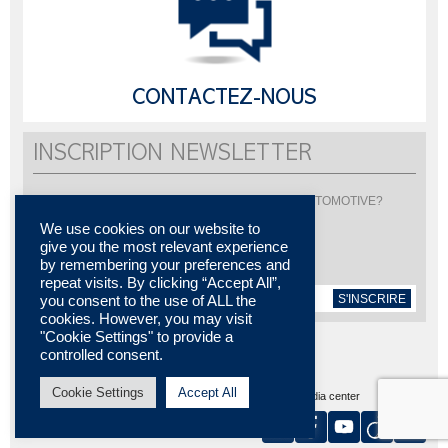
CONTACTEZ-NOUS
INSCRIPTION NEWSLETTER
Vous souhaitez être informé de l'actualité de LISI AUTOMOTIVE?
Inscrivez-vous pour recevoir notre newsletter
We use cookies on our website to
give you the most relevant experience
by remembering your preferences and
repeat visits. By clicking “Accept All”,
S'INSCRIRE
you consent to the use of ALL the
cookies. However, you may visit
"Cookie Settings" to provide a
controlled consent.
Cookie Settings
Accept All
Plan du site
MENTIONS LÉGALES
Contactez-nous
Media center
Certifications
Nos implantations