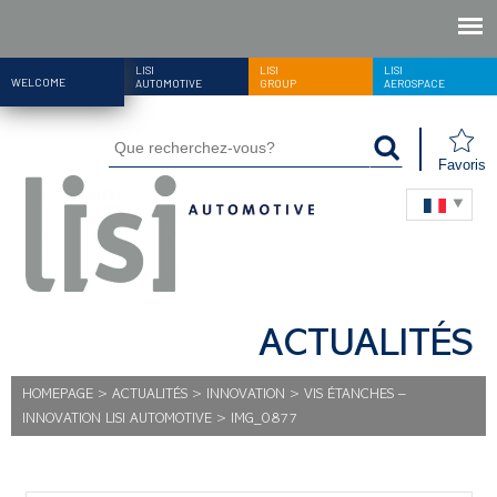
LISI
LISI
LISI
WELCOME
AUTOMOTIVE
GROUP
AEROSPACE
Favoris
ACTUALITÉS
HOMEPAGE
>
ACTUALITÉS
>
INNOVATION
>
VIS ÉTANCHES –
INNOVATION LISI AUTOMOTIVE
>
IMG_0877