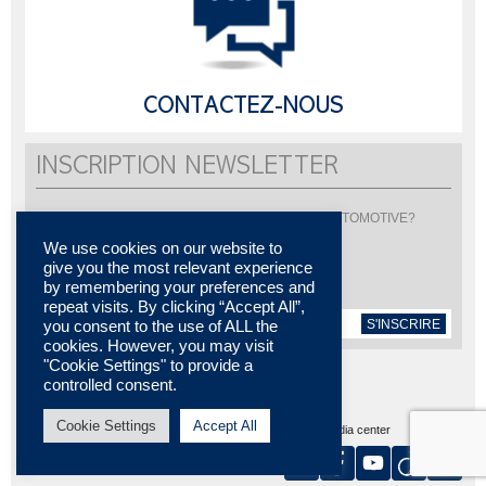
CONTACTEZ-NOUS
INSCRIPTION NEWSLETTER
Vous souhaitez être informé de l'actualité de LISI AUTOMOTIVE?
Inscrivez-vous pour recevoir notre newsletter
We use cookies on our website to
give you the most relevant experience
by remembering your preferences and
repeat visits. By clicking “Accept All”,
S'INSCRIRE
you consent to the use of ALL the
cookies. However, you may visit
"Cookie Settings" to provide a
controlled consent.
Cookie Settings
Accept All
Plan du site
MENTIONS LÉGALES
Contactez-nous
Media center
Certifications
Nos implantations