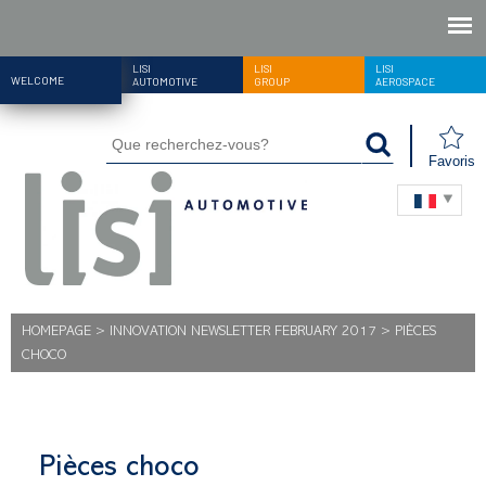
LISI
LISI
LISI
WELCOME
AUTOMOTIVE
GROUP
AEROSPACE
Favoris
HOMEPAGE
>
INNOVATION NEWSLETTER FEBRUARY 2017
>
PIÈCES
CHOCO
Pièces choco