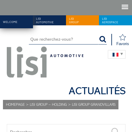
LISI
LISI
LISI
WELCOME
AUTOMOTIVE
GROUP
AEROSPACE
Favoris
ACTUALITÉS
HOMEPAGE
>
LISI GROUP – HOLDING
>
LISI GROUP GRANDVILLARS