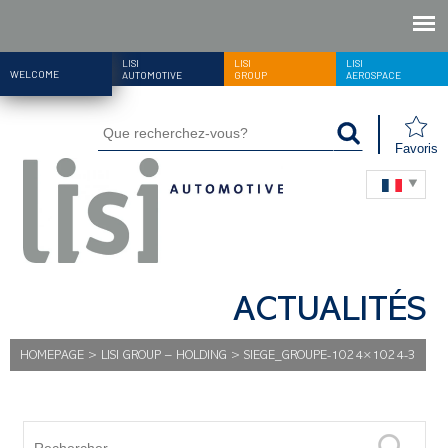
LISI
LISI
LISI
WELCOME
AUTOMOTIVE
GROUP
AEROSPACE
Favoris
ACTUALITÉS
HOMEPAGE
>
LISI GROUP – HOLDING
>
SIEGE_GROUPE-1024×1024-3