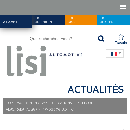
LISI
LISI
LISI
WELCOME
AUTOMOTIVE
GROUP
AEROSPACE
Favoris
ACTUALITÉS
HOMEPAGE
>
NON CLASSÉ
>
FIXATIONS ET SUPPORT
ADAS/RADAR/LIDAR
>
PRM03676_A01_C