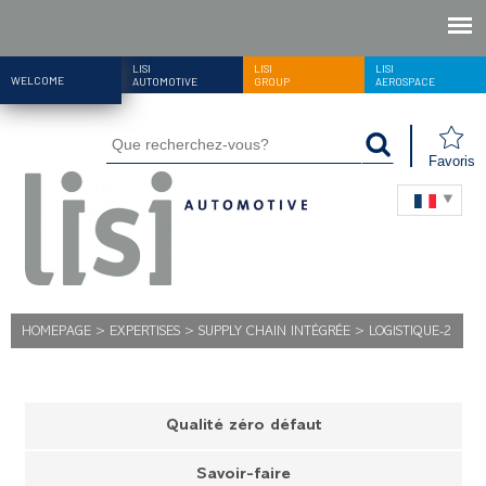
LISI
LISI
LISI
WELCOME
AUTOMOTIVE
GROUP
AEROSPACE
Favoris
HOMEPAGE
>
EXPERTISES
>
SUPPLY CHAIN INTÉGRÉE
>
LOGISTIQUE-2
Qualité zéro défaut
Savoir-faire