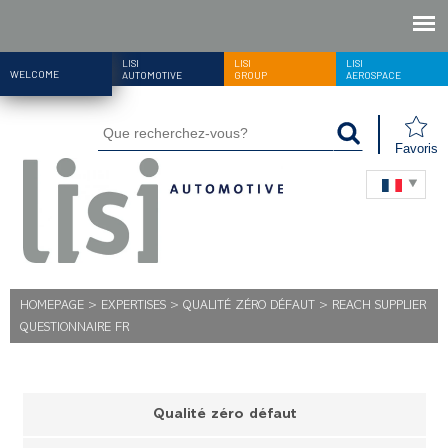
LISI
LISI
LISI
WELCOME
AUTOMOTIVE
GROUP
AEROSPACE
Favoris
HOMEPAGE
>
EXPERTISES
>
QUALITÉ ZÉRO DÉFAUT
>
REACH SUPPLIER
QUESTIONNAIRE FR
Qualité zéro défaut