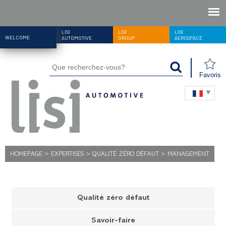
LISI
LISI
LISI
WELCOME
AUTOMOTIVE
GROUP
AEROSPACE
Favoris
HOMEPAGE
>
EXPERTISES
>
QUALITÉ ZÉRO DÉFAUT
>
MANAGEMENT
Qualité zéro défaut
Savoir-faire