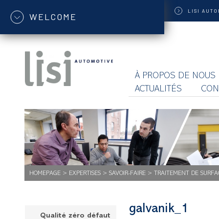
LISI
AUTO
WELCOME
À PROPOS DE NOUS
ACTUALITÉS
CON
HOMEPAGE
>
EXPERTISES
>
SAVOIR-FAIRE
>
TRAITEMENT DE SURFA
galvanik_1
Qualité zéro défaut