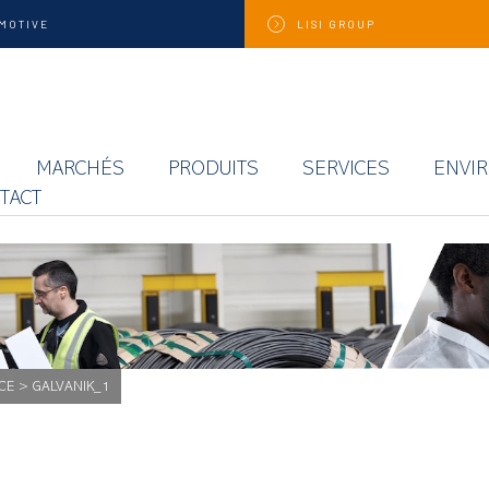
MOTIVE
LISI
GROUP
MARCHÉS
PRODUITS
SERVICES
ENVI
TACT
CE
>
GALVANIK_1