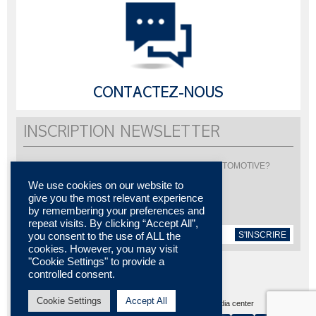
CONTACTEZ-NOUS
INSCRIPTION NEWSLETTER
Vous souhaitez être informé de l'actualité de LISI AUTOMOTIVE?
Inscrivez-vous pour recevoir notre newsletter
We use cookies on our website to
give you the most relevant experience
by remembering your preferences and
repeat visits. By clicking “Accept All”,
S'INSCRIRE
you consent to the use of ALL the
cookies. However, you may visit
"Cookie Settings" to provide a
controlled consent.
Cookie Settings
Accept All
Plan du site
MENTIONS LÉGALES
Contactez-nous
Media center