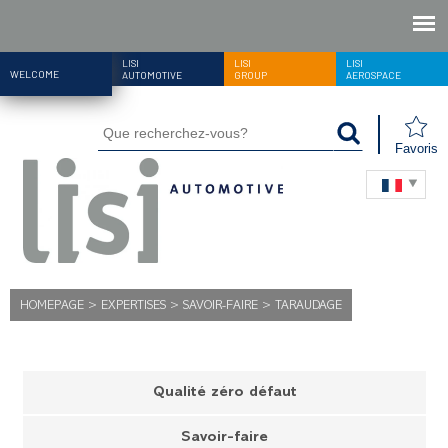
LISI
LISI
LISI
WELCOME
AUTOMOTIVE
GROUP
AEROSPACE
Favoris
HOMEPAGE
>
EXPERTISES
>
SAVOIR-FAIRE
>
TARAUDAGE
Qualité zéro défaut
Savoir-faire