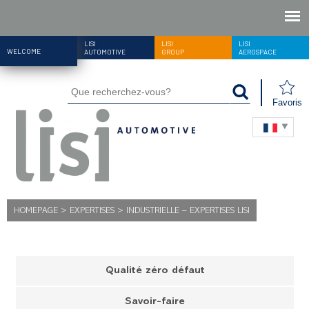
LISI
LISI
LISI
WELCOME
AUTOMOTIVE
GROUP
AEROSPACE
Favoris
HOMEPAGE
>
EXPERTISES
>
INDUSTRIELLE – EXPERTISES LISI
Qualité zéro défaut
Savoir-faire