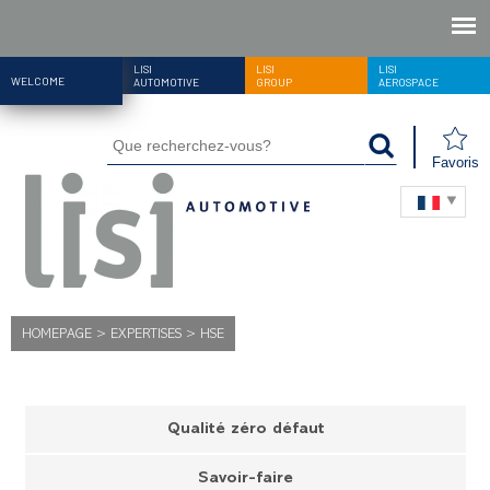
LISI
LISI
LISI
WELCOME
AUTOMOTIVE
GROUP
AEROSPACE
Favoris
HOMEPAGE
>
EXPERTISES
>
HSE
Qualité zéro défaut
Savoir-faire