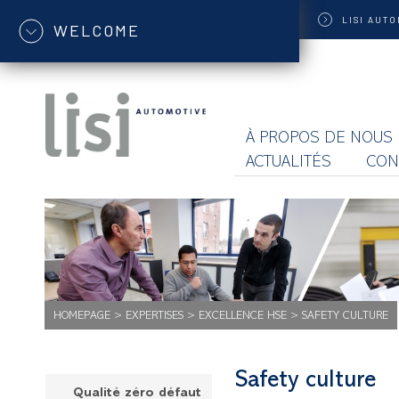
LISI
AUTO
WELCOME
À PROPOS DE NOUS
ACTUALITÉS
CON
HOMEPAGE
>
EXPERTISES
>
EXCELLENCE HSE
>
SAFETY CULTURE
Safety culture
Qualité zéro défaut