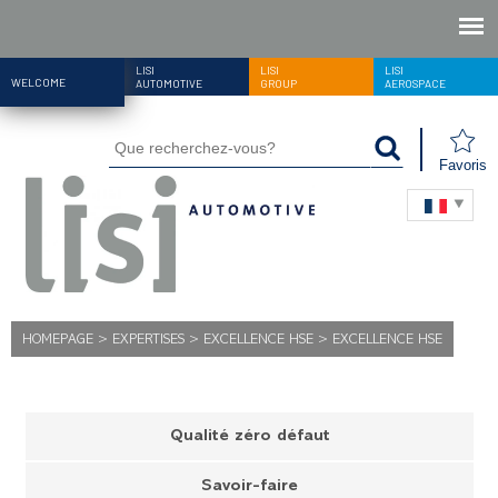
LISI
LISI
LISI
WELCOME
AUTOMOTIVE
GROUP
AEROSPACE
Favoris
HOMEPAGE
>
EXPERTISES
>
EXCELLENCE HSE
>
EXCELLENCE HSE
Qualité zéro défaut
Savoir-faire