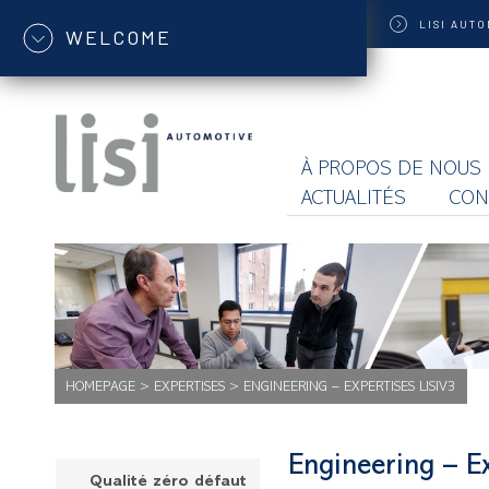
LISI
AUTO
WELCOME
À PROPOS DE NOUS
ACTUALITÉS
CON
HOMEPAGE
>
EXPERTISES
>
ENGINEERING – EXPERTISES LISIV3
Engineering – E
Qualité zéro défaut