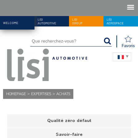
LISI
LISI
LISI
WELCOME
AUTOMOTIVE
GROUP
AEROSPACE
Favoris
HOMEPAGE
>
EXPERTISES
>
ACHATS
Qualité zéro défaut
Savoir-faire