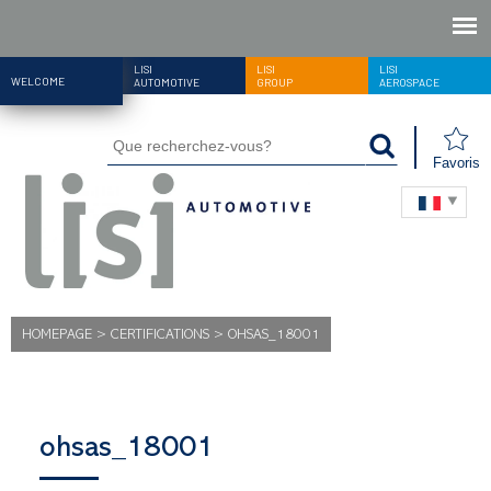
LISI
LISI
LISI
WELCOME
AUTOMOTIVE
GROUP
AEROSPACE
Favoris
HOMEPAGE
>
CERTIFICATIONS
>
OHSAS_18001
ohsas_18001