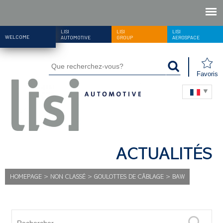
LISI
LISI
LISI
WELCOME
AUTOMOTIVE
GROUP
AEROSPACE
Favoris
ACTUALITÉS
HOMEPAGE
>
NON CLASSÉ
>
GOULOTTES DE CÂBLAGE
>
BAW