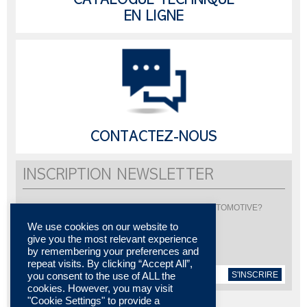
CATALOGUE TECHNIQUE
EN LIGNE
CONTACTEZ-NOUS
INSCRIPTION NEWSLETTER
Vous souhaitez être informé de l'actualité de LISI AUTOMOTIVE?
Inscrivez-vous pour recevoir notre newsletter
We use cookies on our website to
give you the most relevant experience
by remembering your preferences and
repeat visits. By clicking “Accept All”,
S'INSCRIRE
you consent to the use of ALL the
cookies. However, you may visit
"Cookie Settings" to provide a