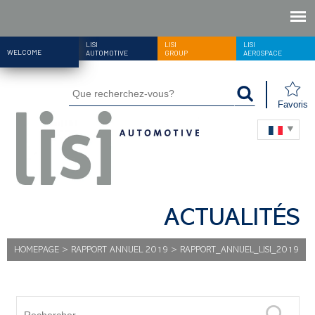
LISI
LISI
LISI
WELCOME
AUTOMOTIVE
GROUP
AEROSPACE
Favoris
ACTUALITÉS
HOMEPAGE
>
RAPPORT ANNUEL 2019
>
RAPPORT_ANNUEL_LISI_2019