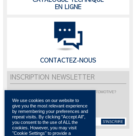
CATALOGUE TECHNIQUE
EN LIGNE
CONTACTEZ-NOUS
INSCRIPTION NEWSLETTER
Vous souhaitez être informé de l'actualité de LISI AUTOMOTIVE?
Inscrivez-vous pour recevoir notre newsletter
We use cookies on our website to
give you the most relevant experience
by remembering your preferences and
repeat visits. By clicking “Accept All”,
S'INSCRIRE
you consent to the use of ALL the
cookies. However, you may visit
"Cookie Settings" to provide a