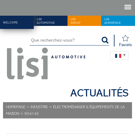
LISI
LISI
LISI
WELCOME
AUTOMOTIVE
GROUP
AEROSPACE
Favoris
ACTUALITÉS
HOMEPAGE
>
INDUSTRIE
>
ÉLECTROMÉNAGER & ÉQUIPEMENTS DE LA
MAISON
>
504143