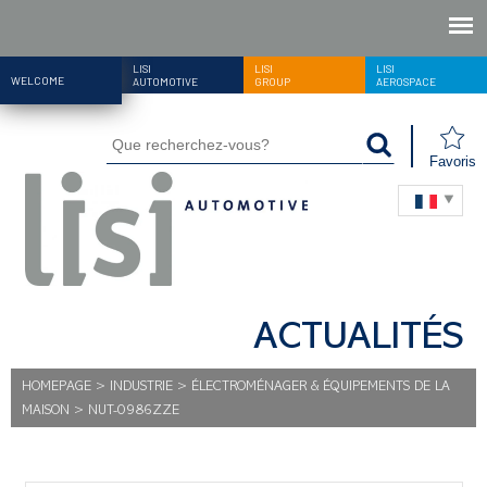
LISI
LISI
LISI
WELCOME
AUTOMOTIVE
GROUP
AEROSPACE
Favoris
ACTUALITÉS
HOMEPAGE
>
INDUSTRIE
>
ÉLECTROMÉNAGER & ÉQUIPEMENTS DE LA
MAISON
>
NUT-0986ZZE