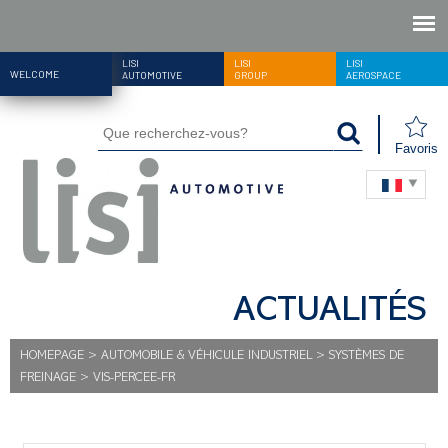
LISI
LISI
LISI
WELCOME
AUTOMOTIVE
GROUP
AEROSPACE
Favoris
ACTUALITÉS
HOMEPAGE
>
AUTOMOBILE & VÉHICULE INDUSTRIEL
>
SYSTÈMES DE
FREINAGE
>
VIS-PERCEE-FR