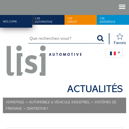
LISI
LISI
LISI
WELCOME
AUTOMOTIVE
GROUP
AEROSPACE
Favoris
ACTUALITÉS
HOMEPAGE
>
AUTOMOBILE & VÉHICULE INDUSTRIEL
>
SYSTÈMES DE
FREINAGE
>
DIAPOSITIVE1