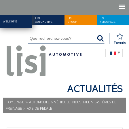
LISI
LISI
LISI
WELCOME
AUTOMOTIVE
GROUP
AEROSPACE
Favoris
ACTUALITÉS
HOMEPAGE
>
AUTOMOBILE & VÉHICULE INDUSTRIEL
>
SYSTÈMES DE
FREINAGE
>
AXE-DE-PEDALE