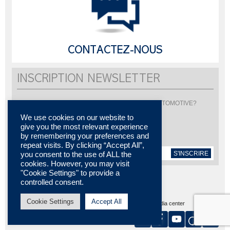
CONTACTEZ-NOUS
INSCRIPTION NEWSLETTER
Vous souhaitez être informé de l'actualité de LISI AUTOMOTIVE?
Inscrivez-vous pour recevoir notre newsletter
We use cookies on our website to
give you the most relevant experience
by remembering your preferences and
repeat visits. By clicking “Accept All”,
S'INSCRIRE
you consent to the use of ALL the
cookies. However, you may visit
"Cookie Settings" to provide a
controlled consent.
Cookie Settings
Accept All
Plan du site
MENTIONS LÉGALES
Contactez-nous
Media center
Certifications
Nos implantations