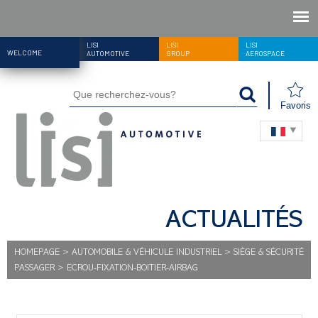
LISI
LISI
LISI
WELCOME
AUTOMOTIVE
GROUP
AEROSPACE
Favoris
ACTUALITÉS
HOMEPAGE
>
AUTOMOBILE & VÉHICULE INDUSTRIEL
>
SIÈGE & SÉCURITÉ
PASSAGER
>
ECROU-FIXATION-BOITIER-AIRBAG