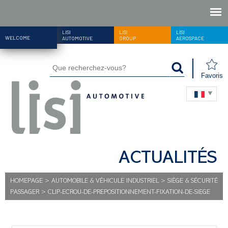
LISI
LISI
LISI
WELCOME
AUTOMOTIVE
GROUP
AEROSPACE
Favoris
ACTUALITÉS
HOMEPAGE
>
AUTOMOBILE & VÉHICULE INDUSTRIEL
>
SIÈGE & SÉCURITÉ
PASSAGER
>
CLIP-ECROU-DE-PREPOSITIONNEMENT-FIXATION-DE-SIEGE